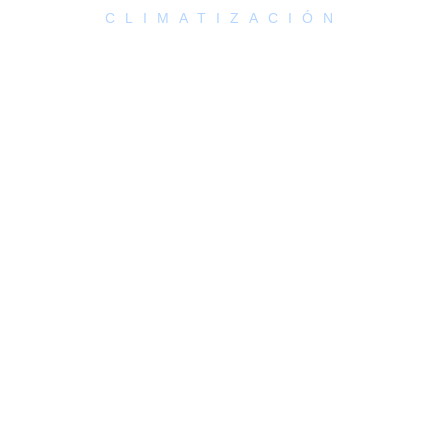
CLIMATIZACIÓN
Los mejores humidificadores
de aire
COMPARATIVA Y GUÍA 2025