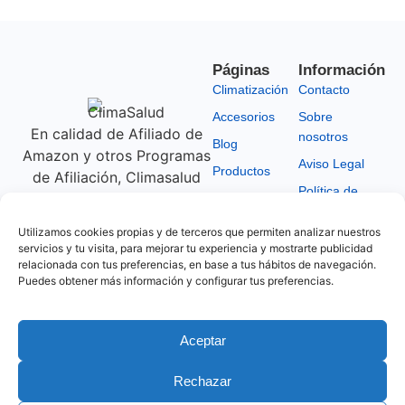
Páginas
Información
Climatización
Contacto
Accesorios
Sobre
En calidad de Afiliado de
nosotros
Blog
Amazon y otros Programas
Aviso Legal
Productos
de Afiliación, Climasalud
Política de
obtiene ingresos por las
Ofertas y
Privacidad
Promociones
compras adscritas que
Utilizamos cookies propias y de terceros que permiten analizar nuestros
Política de
cumplen los requisitos
servicios y tu visita, para mejorar tu experiencia y mostrarte publicidad
Cookies
aplicables, según las
relacionada con tus preferencias, en base a tus hábitos de navegación.
Puedes obtener más información y configurar tus preferencias.
condiciones establecidas
Afiliación
por estos Programas de
Afiliación. Todos los logos,
Aceptar
marcas e imágenes en este
portal pertenecen a sus
Rechazar
respectivos propietarios.