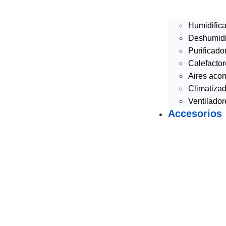
Humidifica
Deshumidif
Purificado
Calefactor
Aires acon
Climatizad
Ventilador
Accesorios