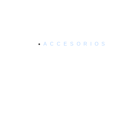
ACCESORIOS
jores aceites ese
COMPARATIVA Y GUÍA 2025