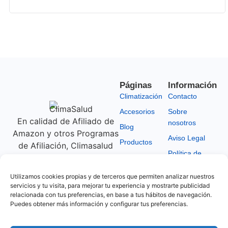
Páginas
Información
Climatización
Contacto
Accesorios
Sobre
En calidad de Afiliado de
nosotros
Blog
Amazon y otros Programas
Aviso Legal
Productos
de Afiliación, Climasalud
Política de
obtiene ingresos por las
Ofertas y
Privacidad
Promociones
compras adscritas que
Utilizamos cookies propias y de terceros que permiten analizar nuestros
Política de
cumplen los requisitos
servicios y tu visita, para mejorar tu experiencia y mostrarte publicidad
Cookies
aplicables, según las
relacionada con tus preferencias, en base a tus hábitos de navegación.
Puedes obtener más información y configurar tus preferencias.
condiciones establecidas
Afiliación
por estos Programas de