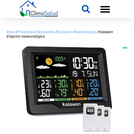
Inicio
/
Productos
/
Accesorios
/
Estación Meteorológica
/ Kalawen
Estación meteorológica