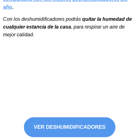
año
.
Con los deshumidificadores podrás
quitar la humedad de
cualquier estancia de la casa
, para respirar un aire de
mejor calidad.
DESHUMIDIFICADORES DE AIRE
Elimina la humedad del ambiente y mejora la calidad del
aire en tu hogar.
Evita la aparición de hongos, ácaros y moho.
VER DESHUMIDIFICADORES