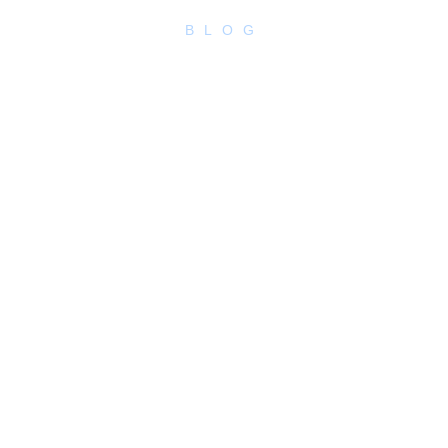
BLOG
Cómo eliminar y evitar la
humedad y el moho en casa