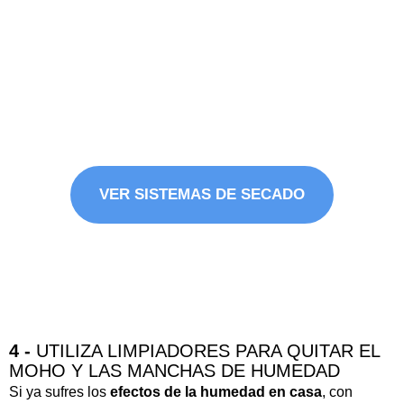
TENDEDEROS ELÉCTRICOS Y
SECADORAS PORTÁTILES
La mejor solución para secar tu ropa dentro de casa.
¡Di adiós a la humedad y al mal olor en tus prendas!
VER SISTEMAS DE SECADO
4 -
UTILIZA LIMPIADORES PARA QUITAR EL
MOHO Y LAS MANCHAS DE HUMEDAD
Si ya sufres los
efectos de la humedad en casa
, con